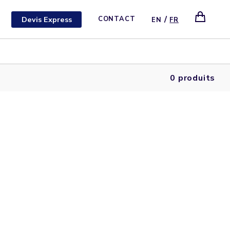
/
Devis Express
CONTACT
EN
FR
0 produits