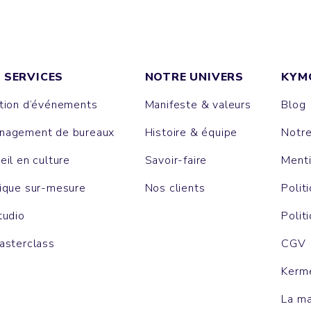
 SERVICES
NOTRE UNIVERS
KYM
tion d’événements
Manifeste & valeurs
Blog
agement de bureaux
Histoire & équipe
Notr
eil en culture
Savoir-faire
Menti
ique sur-mesure
Nos clients
Polit
tudio
Polit
asterclass
CGV
Kerm
La m