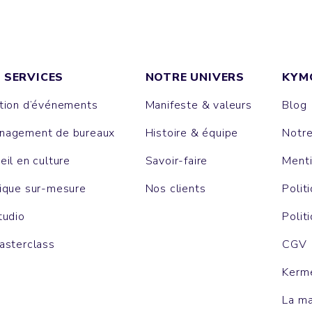
 SERVICES
NOTRE UNIVERS
KYM
tion d’événements
Manifeste & valeurs
Blog
agement de bureaux
Histoire & équipe
Notr
eil en culture
Savoir-faire
Menti
ique sur-mesure
Nos clients
Polit
tudio
Polit
asterclass
CGV
Kerm
La m