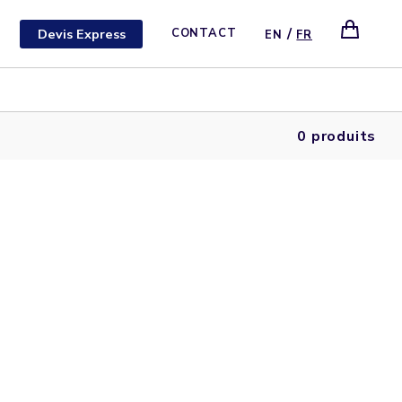
/
Devis Express
CONTACT
EN
FR
0 produits