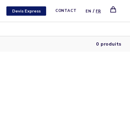
/
Devis Express
CONTACT
EN
FR
0 produits