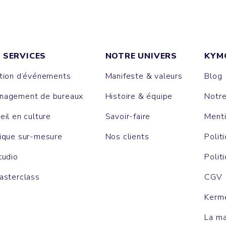
 SERVICES
NOTRE UNIVERS
KYM
tion d’événements
Manifeste & valeurs
Blog
agement de bureaux
Histoire & équipe
Notr
eil en culture
Savoir-faire
Menti
ique sur-mesure
Nos clients
Polit
tudio
Polit
asterclass
CGV
Kerm
La m