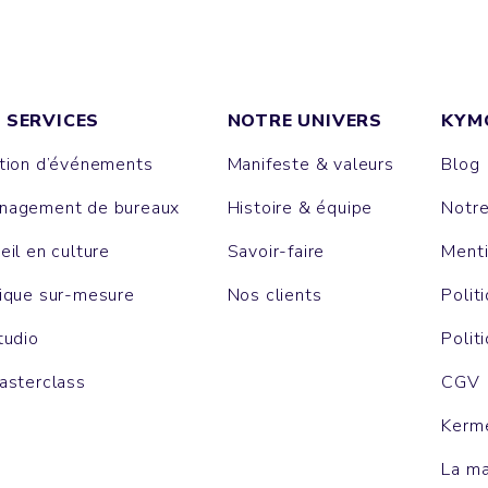
 SERVICES
NOTRE UNIVERS
KYM
tion d’événements
Manifeste & valeurs
Blog
agement de bureaux
Histoire & équipe
Notr
eil en culture
Savoir-faire
Menti
ique sur-mesure
Nos clients
Polit
tudio
Polit
asterclass
CGV
Kerm
La m