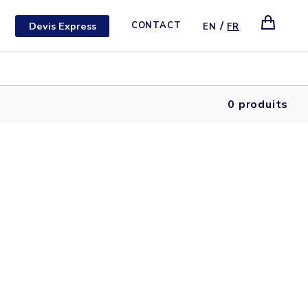
/
Devis Express
CONTACT
EN
FR
0 produits