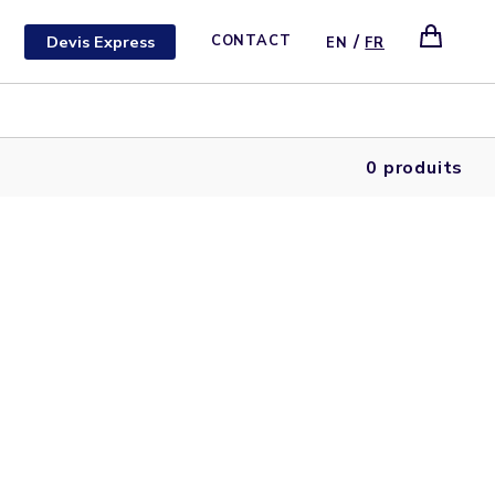
/
Devis Express
CONTACT
EN
FR
0 produits