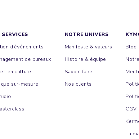
 SERVICES
NOTRE UNIVERS
KYM
tion d’événements
Manifeste & valeurs
Blog
agement de bureaux
Histoire & équipe
Notr
eil en culture
Savoir-faire
Menti
ique sur-mesure
Nos clients
Polit
tudio
Polit
asterclass
CGV
Kerm
La m