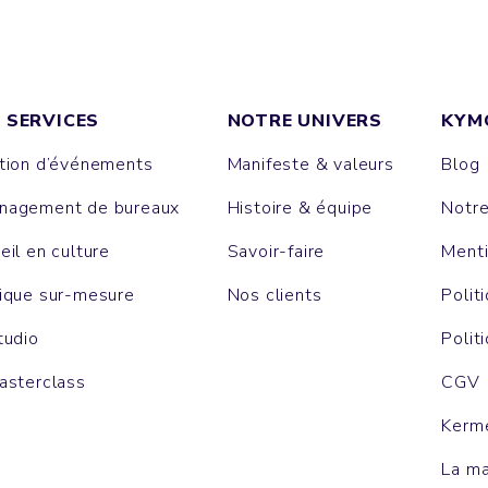
 SERVICES
NOTRE UNIVERS
KYM
tion d’événements
Manifeste & valeurs
Blog
agement de bureaux
Histoire & équipe
Notr
eil en culture
Savoir-faire
Menti
ique sur-mesure
Nos clients
Polit
tudio
Polit
asterclass
CGV
Kerm
La m