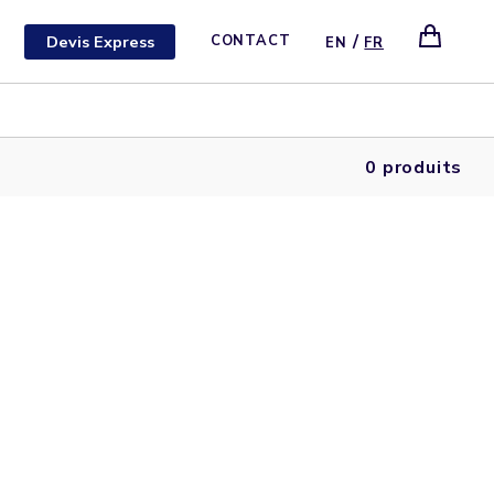
/
Devis Express
CONTACT
EN
FR
0 produits