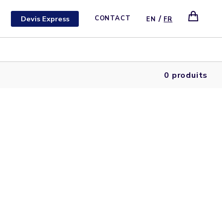
/
Devis Express
CONTACT
EN
FR
0 produits