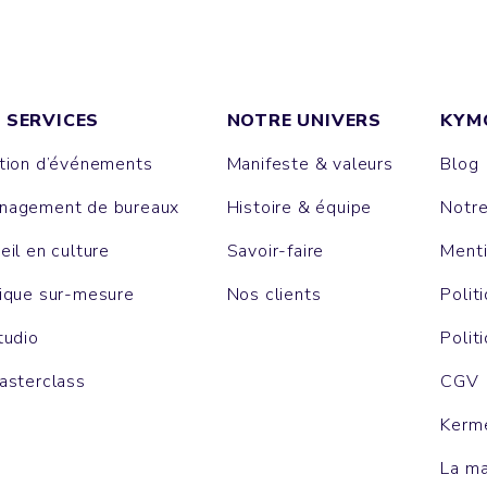
 SERVICES
NOTRE UNIVERS
KYM
tion d’événements
Manifeste & valeurs
Blog
agement de bureaux
Histoire & équipe
Notr
eil en culture
Savoir-faire
Menti
ique sur-mesure
Nos clients
Polit
tudio
Polit
asterclass
CGV
Kerm
La m