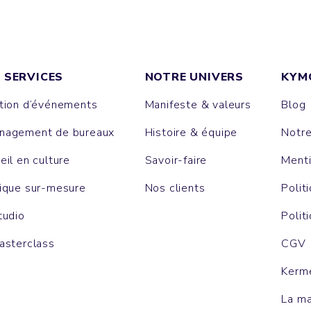
 SERVICES
NOTRE UNIVERS
KYM
tion d’événements
Manifeste & valeurs
Blog
agement de bureaux
Histoire & équipe
Notr
eil en culture
Savoir-faire
Menti
ique sur-mesure
Nos clients
Polit
tudio
Polit
asterclass
CGV
Kerm
La m