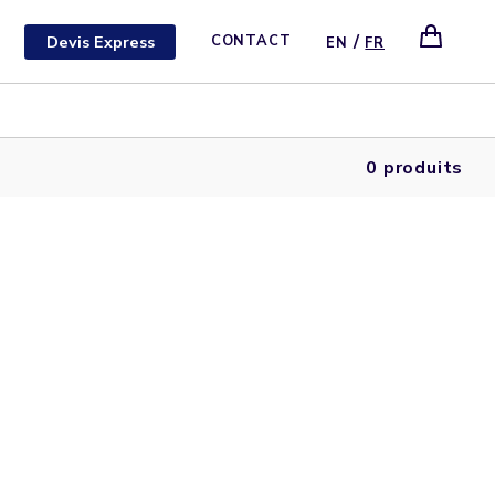
/
Devis Express
CONTACT
EN
FR
0 produits