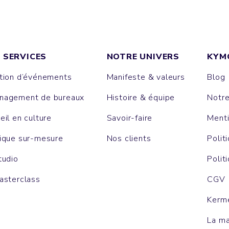
 SERVICES
NOTRE UNIVERS
KYM
tion d’événements
Manifeste & valeurs
Blog
agement de bureaux
Histoire & équipe
Notr
eil en culture
Savoir-faire
Menti
ique sur-mesure
Nos clients
Polit
tudio
Polit
asterclass
CGV
Kerm
La m