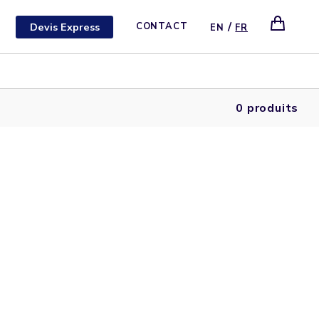
/
Devis Express
CONTACT
EN
FR
0 produits