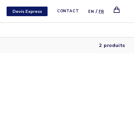
/
Devis Express
CONTACT
EN
FR
2 produits