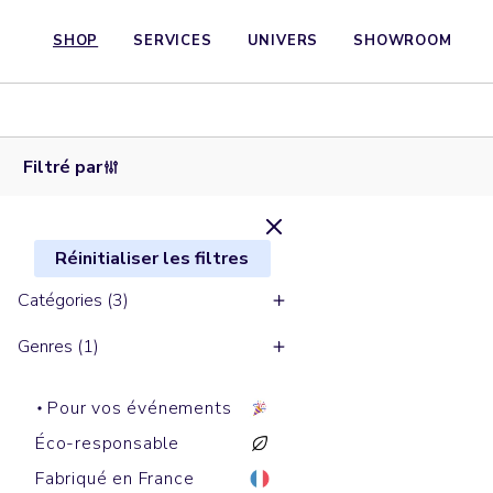
SHOP
SERVICES
UNIVERS
SHOWROOM
Casquettes
Casquettes
baseball
baseball
GAME
JAZZ
Filtré par
Réinitialiser les filtres
Catégories (3)
Genres (1)
Pour vos événements
Éco-responsable
Fabriqué en France