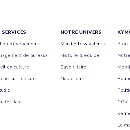
 SERVICES
NOTRE UNIVERS
KYM
tion d’événements
Manifeste & valeurs
Blog
agement de bureaux
Histoire & équipe
Notr
eil en culture
Savoir-faire
Menti
ique sur-mesure
Nos clients
Polit
tudio
Polit
asterclass
CGV
Kerm
La m