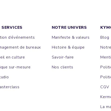
 SERVICES
NOTRE UNIVERS
KYM
tion d’événements
Manifeste & valeurs
Blog
agement de bureaux
Histoire & équipe
Notr
eil en culture
Savoir-faire
Menti
ique sur-mesure
Nos clients
Polit
tudio
Polit
asterclass
CGV
Kerm
La m