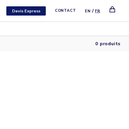
/
Devis Express
CONTACT
EN
FR
0 produits