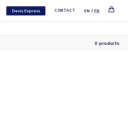
/
Devis Express
CONTACT
EN
FR
0 produits