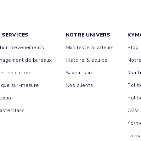
 SERVICES
NOTRE UNIVERS
KYM
tion d’événements
Manifeste & valeurs
Blog
agement de bureaux
Histoire & équipe
Notr
eil en culture
Savoir-faire
Menti
ique sur-mesure
Nos clients
Polit
tudio
Polit
asterclass
CGV
Kerm
La m