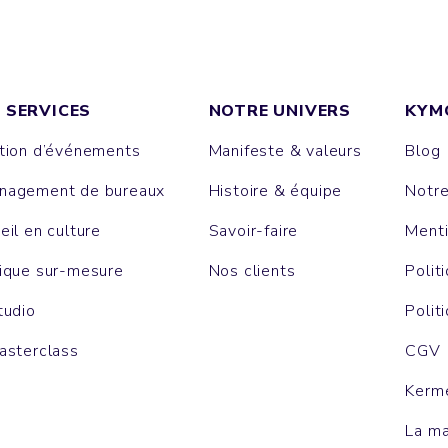
 SERVICES
NOTRE UNIVERS
KYM
tion d’événements
Manifeste & valeurs
Blog
agement de bureaux
Histoire & équipe
Notr
eil en culture
Savoir-faire
Menti
ique sur-mesure
Nos clients
Polit
tudio
Polit
asterclass
CGV
Kerm
La m