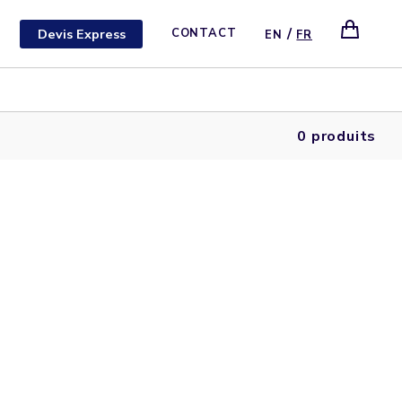
/
Devis Express
CONTACT
EN
FR
0 produits