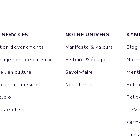
 SERVICES
NOTRE UNIVERS
KYM
tion d’événements
Manifeste & valeurs
Blog
agement de bureaux
Histoire & équipe
Notr
eil en culture
Savoir-faire
Menti
ique sur-mesure
Nos clients
Polit
tudio
Polit
asterclass
CGV
Kerm
La m