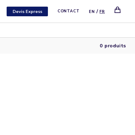
/
Devis Express
CONTACT
EN
FR
0 produits