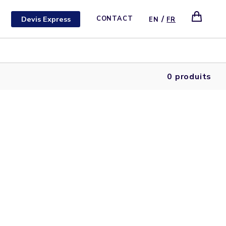
/
Devis Express
CONTACT
EN
FR
0 produits