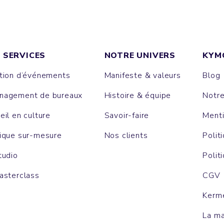
 SERVICES
NOTRE UNIVERS
KYM
tion d’événements
Manifeste & valeurs
Blog
agement de bureaux
Histoire & équipe
Notr
eil en culture
Savoir-faire
Menti
ique sur-mesure
Nos clients
Polit
tudio
Polit
asterclass
CGV
Kerm
La m