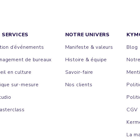
 SERVICES
NOTRE UNIVERS
KYM
tion d’événements
Manifeste & valeurs
Blog
agement de bureaux
Histoire & équipe
Notr
eil en culture
Savoir-faire
Menti
ique sur-mesure
Nos clients
Polit
tudio
Polit
asterclass
CGV
Kerm
La m