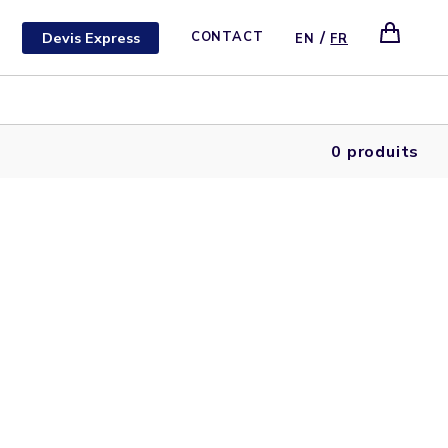
/
Devis Express
CONTACT
EN
FR
0 produits