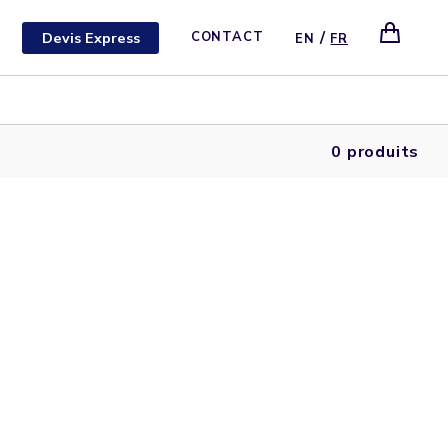
/
Devis Express
CONTACT
EN
FR
0 produits