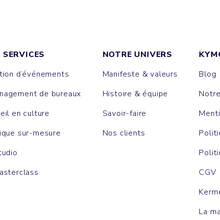
 SERVICES
NOTRE UNIVERS
KYM
tion d’événements
Manifeste & valeurs
Blog
agement de bureaux
Histoire & équipe
Notr
eil en culture
Savoir-faire
Menti
ique sur-mesure
Nos clients
Polit
tudio
Polit
asterclass
CGV
Kerm
La m