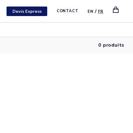
/
Devis Express
CONTACT
EN
FR
0 produits