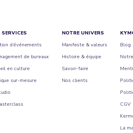
 SERVICES
NOTRE UNIVERS
KYM
tion d’événements
Manifeste & valeurs
Blog
agement de bureaux
Histoire & équipe
Notr
eil en culture
Savoir-faire
Menti
ique sur-mesure
Nos clients
Polit
tudio
Polit
asterclass
CGV
Kerm
La m