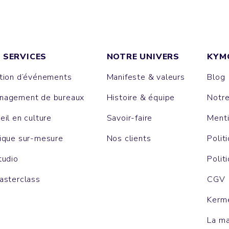
 SERVICES
NOTRE UNIVERS
KYM
tion d’événements
Manifeste & valeurs
Blog
agement de bureaux
Histoire & équipe
Notr
eil en culture
Savoir-faire
Menti
ique sur-mesure
Nos clients
Polit
tudio
Polit
asterclass
CGV
Kerm
La m