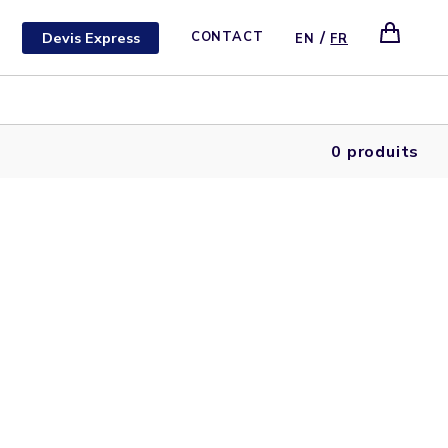
/
Devis Express
CONTACT
EN
FR
0 produits