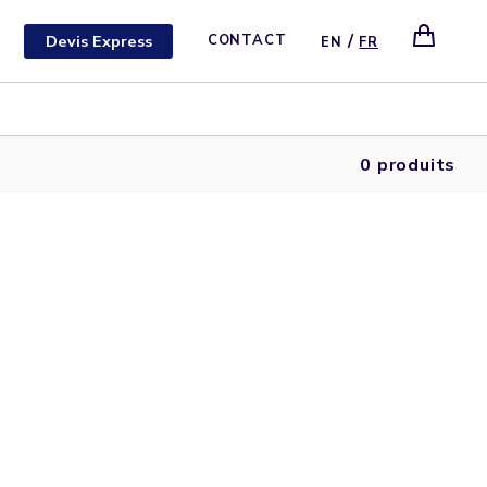
/
Devis Express
CONTACT
EN
FR
0 produits