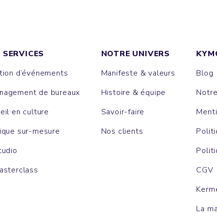
 SERVICES
NOTRE UNIVERS
KYM
tion d’événements
Manifeste & valeurs
Blog
agement de bureaux
Histoire & équipe
Notr
eil en culture
Savoir-faire
Menti
ique sur-mesure
Nos clients
Polit
tudio
Polit
asterclass
CGV
Kerm
La m