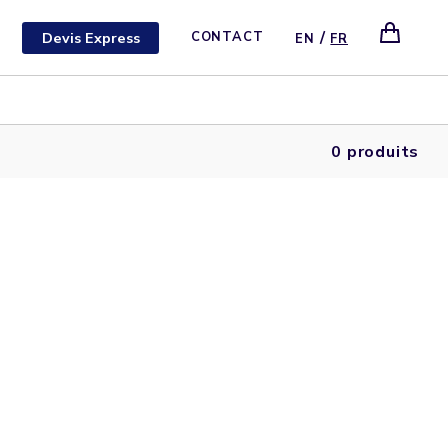
/
Devis Express
CONTACT
EN
FR
0 produits