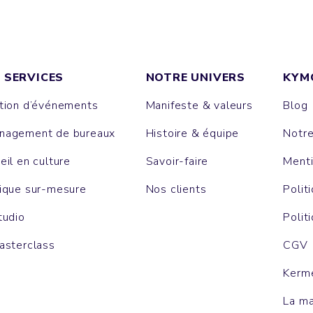
 SERVICES
NOTRE UNIVERS
KYM
tion d’événements
Manifeste & valeurs
Blog
agement de bureaux
Histoire & équipe
Notr
eil en culture
Savoir-faire
Menti
ique sur-mesure
Nos clients
Polit
tudio
Polit
asterclass
CGV
Kerm
La m