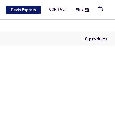
/
Devis Express
CONTACT
EN
FR
0 produits