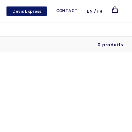
/
Devis Express
CONTACT
EN
FR
0 produits