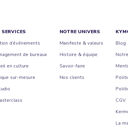
 SERVICES
NOTRE UNIVERS
KYM
tion d’événements
Manifeste & valeurs
Blog
agement de bureaux
Histoire & équipe
Notr
eil en culture
Savoir-faire
Menti
ique sur-mesure
Nos clients
Polit
tudio
Polit
asterclass
CGV
Kerm
La m