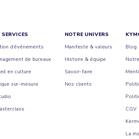
 SERVICES
NOTRE UNIVERS
KYM
tion d’événements
Manifeste & valeurs
Blog
agement de bureaux
Histoire & équipe
Notr
eil en culture
Savoir-faire
Menti
ique sur-mesure
Nos clients
Polit
tudio
Polit
asterclass
CGV
Kerm
La m