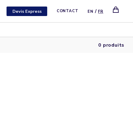
/
Devis Express
CONTACT
EN
FR
0 produits