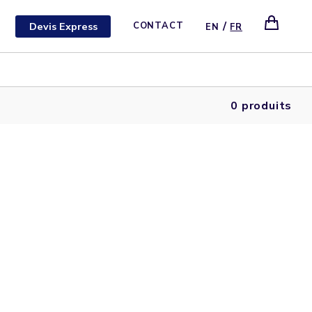
/
Devis Express
CONTACT
EN
FR
0 produits