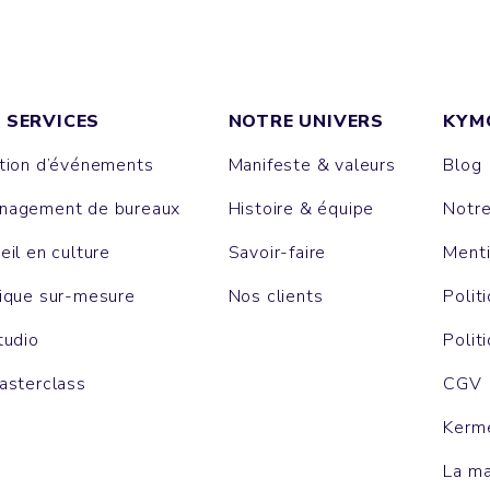
 SERVICES
NOTRE UNIVERS
KYM
tion d’événements
Manifeste & valeurs
Blog
agement de bureaux
Histoire & équipe
Notr
eil en culture
Savoir-faire
Menti
ique sur-mesure
Nos clients
Polit
tudio
Polit
asterclass
CGV
Kerm
La m