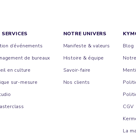
 SERVICES
NOTRE UNIVERS
KYM
tion d’événements
Manifeste & valeurs
Blog
agement de bureaux
Histoire & équipe
Notr
eil en culture
Savoir-faire
Menti
ique sur-mesure
Nos clients
Polit
tudio
Polit
asterclass
CGV
Kerm
La m