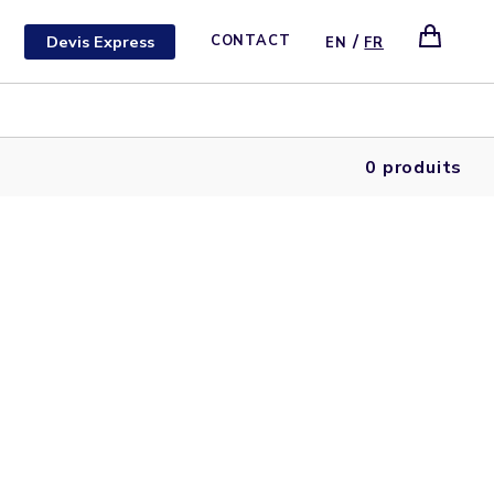
/
Devis Express
CONTACT
EN
FR
0 produits