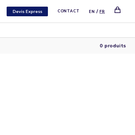
/
Devis Express
CONTACT
EN
FR
0 produits