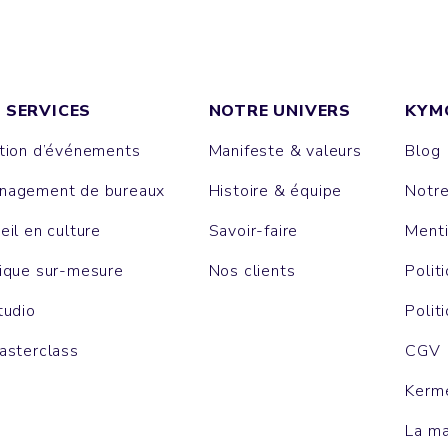
 SERVICES
NOTRE UNIVERS
KYM
tion d’événements
Manifeste & valeurs
Blog
agement de bureaux
Histoire & équipe
Notr
eil en culture
Savoir-faire
Menti
ique sur-mesure
Nos clients
Polit
tudio
Polit
asterclass
CGV
Kerm
La m