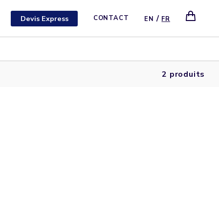
/
Devis Express
CONTACT
EN
FR
2 produits