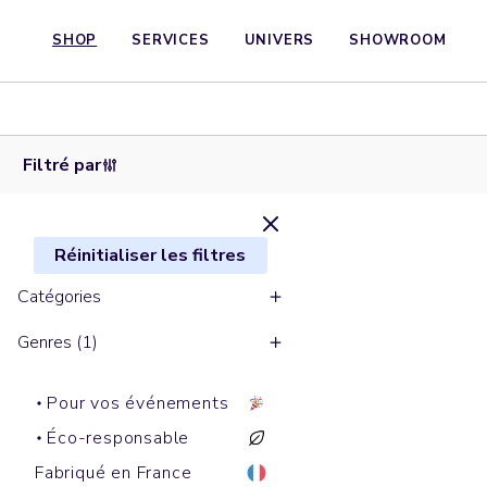
SHOP
SERVICES
UNIVERS
SHOWROOM
Polos
manches
courtes
Chemises
PREPSTER
WORKER
Filtré par
Réinitialiser les filtres
Catégories
Genres (1)
Pour vos événements
Éco-responsable
Fabriqué en France