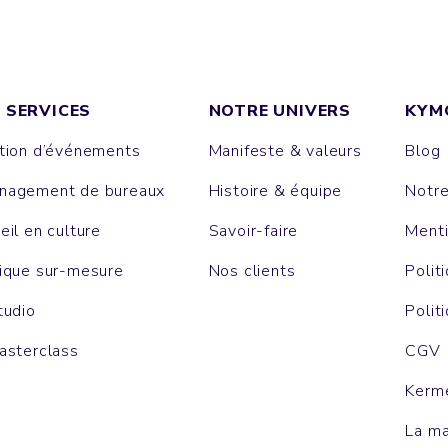
 SERVICES
NOTRE UNIVERS
KYM
tion d’événements
Manifeste & valeurs
Blog
agement de bureaux
Histoire & équipe
Notr
eil en culture
Savoir-faire
Menti
ique sur-mesure
Nos clients
Polit
tudio
Polit
asterclass
CGV
Kerm
La m