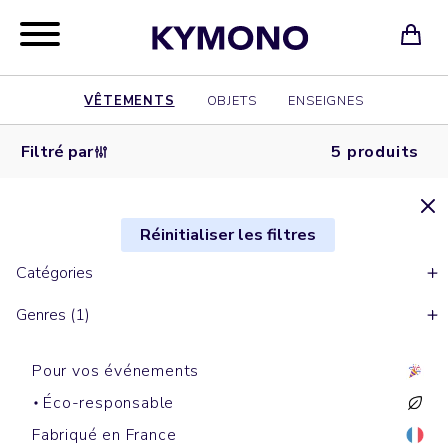
VÊTEMENTS
OBJETS
ENSEIGNES
Filtré par
5 produits
Réinitialiser les filtres
Catégories
Genres (1)
Pour vos événements
Éco-responsable
Fabriqué en France
Chemises
Chemises
Polos manches courtes
Chemises
Chemises