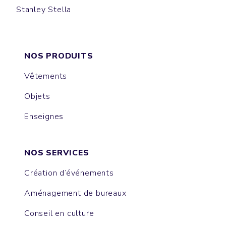
Stanley Stella
LULLY
CAMBRIDGE
LAUREN
JANE
HARPER
NOS PRODUITS
Vêtements
Objets
Enseignes
NOS SERVICES
Création d’événements
Aménagement de bureaux
Conseil en culture