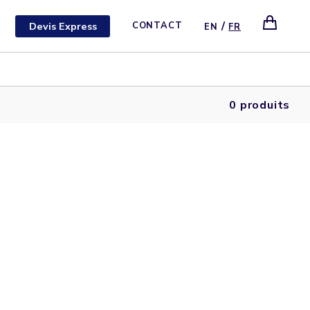
/
Devis Express
CONTACT
EN
FR
0 produits