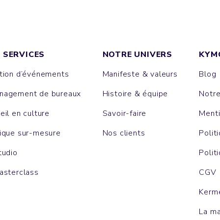
 SERVICES
NOTRE UNIVERS
KYM
tion d’événements
Manifeste & valeurs
Blog
agement de bureaux
Histoire & équipe
Notr
eil en culture
Savoir-faire
Menti
ique sur-mesure
Nos clients
Polit
tudio
Polit
asterclass
CGV
Kerm
La m