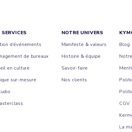
 SERVICES
NOTRE UNIVERS
KYM
tion d’événements
Manifeste & valeurs
Blog
agement de bureaux
Histoire & équipe
Notr
eil en culture
Savoir-faire
Menti
ique sur-mesure
Nos clients
Polit
tudio
Polit
asterclass
CGV
Kerm
La m