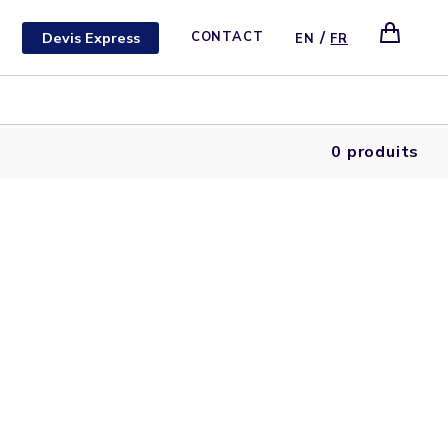
/
Devis Express
CONTACT
EN
FR
0 produits