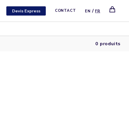
/
Devis Express
CONTACT
EN
FR
0 produits