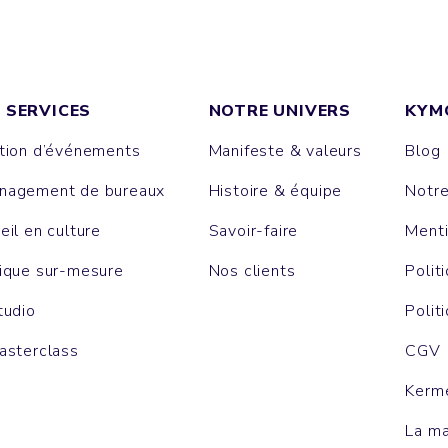
 SERVICES
NOTRE UNIVERS
KYM
tion d’événements
Manifeste & valeurs
Blog
agement de bureaux
Histoire & équipe
Notr
eil en culture
Savoir-faire
Menti
ique sur-mesure
Nos clients
Polit
tudio
Polit
asterclass
CGV
Kerm
La m