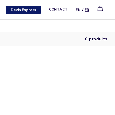
/
Devis Express
CONTACT
EN
FR
0 produits