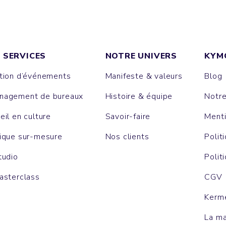
 SERVICES
NOTRE UNIVERS
KYM
tion d’événements
Manifeste & valeurs
Blog
agement de bureaux
Histoire & équipe
Notr
eil en culture
Savoir-faire
Menti
ique sur-mesure
Nos clients
Polit
tudio
Polit
asterclass
CGV
Kerm
La m