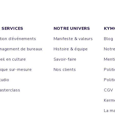
 SERVICES
NOTRE UNIVERS
KYM
tion d’événements
Manifeste & valeurs
Blog
agement de bureaux
Histoire & équipe
Notr
eil en culture
Savoir-faire
Menti
ique sur-mesure
Nos clients
Polit
tudio
Polit
asterclass
CGV
Kerm
La m