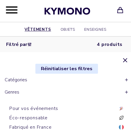
VÊTEMENTS
OBJETS
ENSEIGNES
Filtré par
4 produits
Réinitialiser les filtres
Catégories
Genres
Pour vos événements
Éco-responsable
Fabriqué en France
Tote bags
Shopping bags
Sacs de sport
Bananes