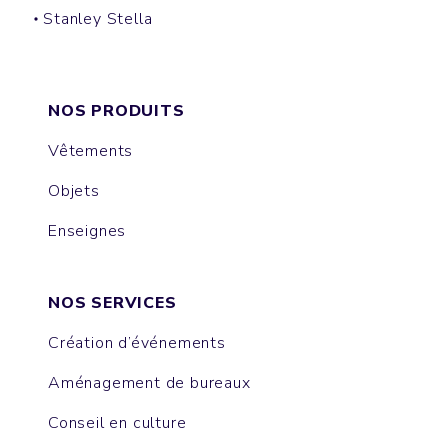
Stanley Stella
TOTE BAG
SHOPPING BAG
DUFFLE BAG
HIP BAG
NOS PRODUITS
Vêtements
Objets
Enseignes
NOS SERVICES
Création d’événements
Aménagement de bureaux
Conseil en culture