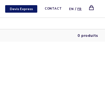
/
Devis Express
CONTACT
EN
FR
0 produits