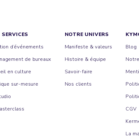
 SERVICES
NOTRE UNIVERS
KYM
tion d’événements
Manifeste & valeurs
Blog
agement de bureaux
Histoire & équipe
Notr
eil en culture
Savoir-faire
Menti
ique sur-mesure
Nos clients
Polit
tudio
Polit
asterclass
CGV
Kerm
La m