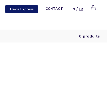
/
Devis Express
CONTACT
EN
FR
0 produits