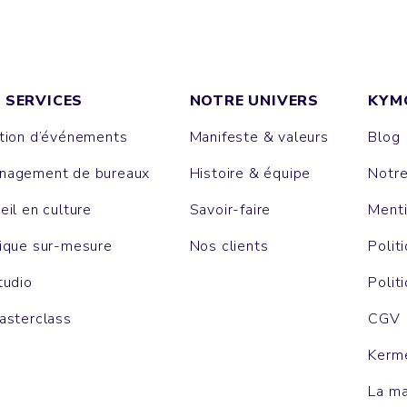
 SERVICES
NOTRE UNIVERS
KYM
tion d’événements
Manifeste & valeurs
Blog
agement de bureaux
Histoire & équipe
Notr
eil en culture
Savoir-faire
Menti
ique sur-mesure
Nos clients
Polit
tudio
Polit
asterclass
CGV
Kerm
La m