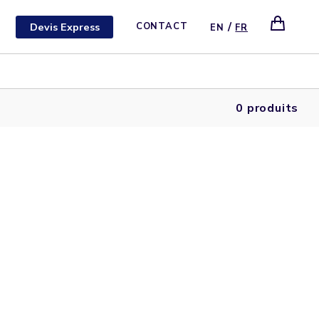
/
Devis Express
CONTACT
EN
FR
0 produits