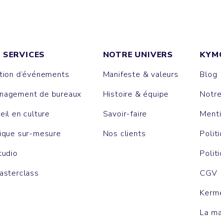
 SERVICES
NOTRE UNIVERS
KYM
tion d’événements
Manifeste & valeurs
Blog
agement de bureaux
Histoire & équipe
Notr
eil en culture
Savoir-faire
Menti
ique sur-mesure
Nos clients
Polit
tudio
Polit
asterclass
CGV
Kerm
La m