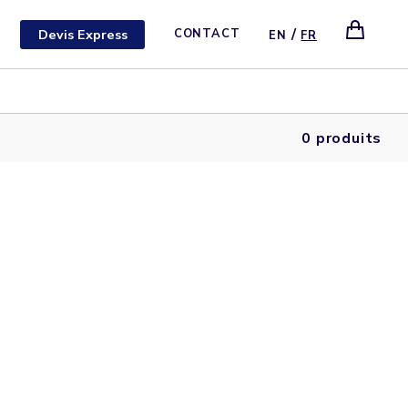
/
Devis Express
CONTACT
EN
FR
0 produits