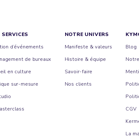
 SERVICES
NOTRE UNIVERS
KYM
tion d’événements
Manifeste & valeurs
Blog
agement de bureaux
Histoire & équipe
Notr
eil en culture
Savoir-faire
Menti
ique sur-mesure
Nos clients
Polit
tudio
Polit
asterclass
CGV
Kerm
La m