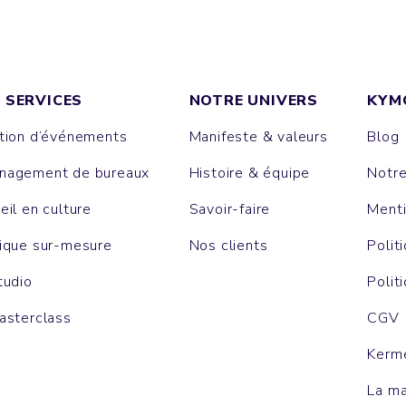
 SERVICES
NOTRE UNIVERS
KYM
tion d’événements
Manifeste & valeurs
Blog
agement de bureaux
Histoire & équipe
Notr
eil en culture
Savoir-faire
Menti
ique sur-mesure
Nos clients
Polit
tudio
Polit
asterclass
CGV
Kerm
La m