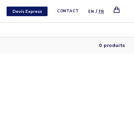
/
Devis Express
CONTACT
EN
FR
0 produits