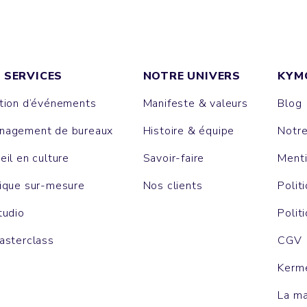
 SERVICES
NOTRE UNIVERS
KYM
tion d’événements
Manifeste & valeurs
Blog
agement de bureaux
Histoire & équipe
Notr
eil en culture
Savoir-faire
Menti
ique sur-mesure
Nos clients
Polit
tudio
Polit
asterclass
CGV
Kerm
La m