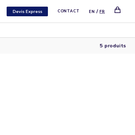
/
Devis Express
CONTACT
EN
FR
5 produits