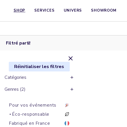
SHOP
SERVICES
UNIVERS
SHOWROOM
Sweats
Sweats
zippés
Sweats
Sweats
Sweats
cols
à
à
cols
cols
ronds
capuche
capuche
ronds
ronds
ALMA
IDA
NORA
LIANNA
FEELER
Filtré par
Réinitialiser les filtres
Catégories
Genres (2)
Pour vos événements
Éco-responsable
Fabriqué en France