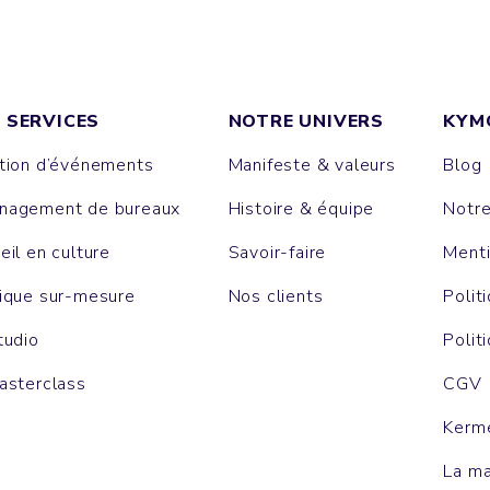
 SERVICES
NOTRE UNIVERS
KYM
tion d’événements
Manifeste & valeurs
Blog
agement de bureaux
Histoire & équipe
Notr
eil en culture
Savoir-faire
Menti
ique sur-mesure
Nos clients
Polit
tudio
Polit
asterclass
CGV
Kerm
La m