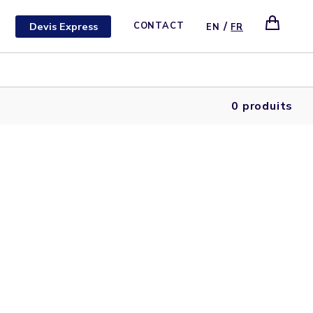
/
Devis Express
CONTACT
EN
FR
0 produits