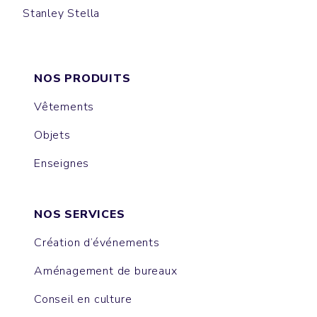
Stanley Stella
MONTAIGNE
CULTIVATOR
HYGGER SHERPA
TRUCKER
IDA
PLAYER
NOS PRODUITS
Vêtements
Objets
Enseignes
NOS SERVICES
Création d’événements
Aménagement de bureaux
Conseil en culture