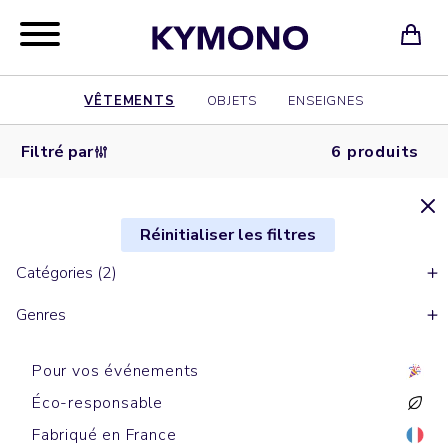
VÊTEMENTS
OBJETS
ENSEIGNES
Filtré par
6 produits
Réinitialiser les filtres
Catégories (2)
Genres
Pour vos événements
Éco-responsable
Fabriqué en France
Sweats zippés à capuche
Sweats zippés à capuche
Sweats zippés à capuche
Sweats zippés
Sweats zippés à capuche
Sweats zippés