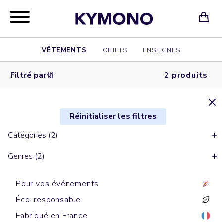
VÊTEMENTS
OBJETS
ENSEIGNES
Filtré par
2 produits
Réinitialiser les filtres
Catégories (2)
Genres (2)
Pour vos événements
Éco-responsable
Fabriqué en France
Sweats cols ronds
Sweats zippés