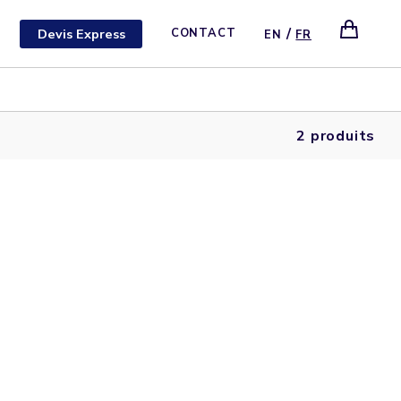
/
Devis Express
CONTACT
EN
FR
2 produits