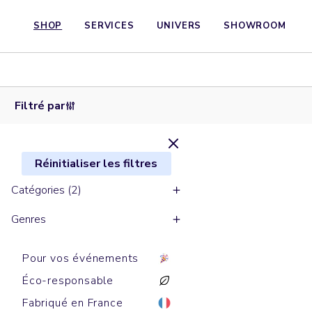
SHOP
SERVICES
UNIVERS
SHOWROOM
Sweats à
Sweats
capuche
zippés
CRUISER
TRUCKER
Filtré par
Réinitialiser les filtres
Catégories (2)
Genres
Pour vos événements
Éco-responsable
Fabriqué en France