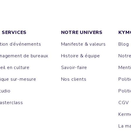
 SERVICES
NOTRE UNIVERS
KYM
tion d’événements
Manifeste & valeurs
Blog
agement de bureaux
Histoire & équipe
Notr
eil en culture
Savoir-faire
Menti
ique sur-mesure
Nos clients
Polit
tudio
Polit
asterclass
CGV
Kerm
La m