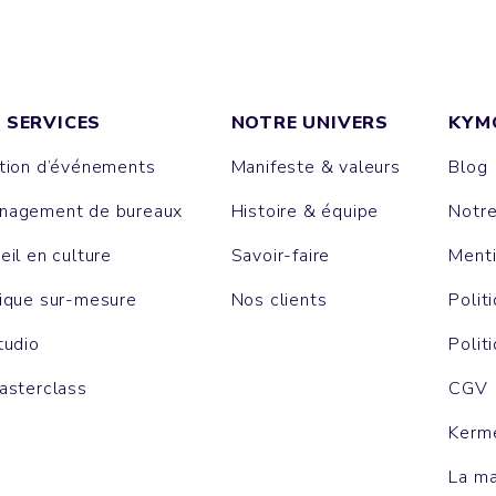
 SERVICES
NOTRE UNIVERS
KYM
tion d’événements
Manifeste & valeurs
Blog
agement de bureaux
Histoire & équipe
Notr
eil en culture
Savoir-faire
Menti
ique sur-mesure
Nos clients
Polit
tudio
Polit
asterclass
CGV
Kerm
La m