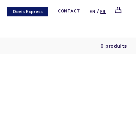
/
Devis Express
CONTACT
EN
FR
0 produits