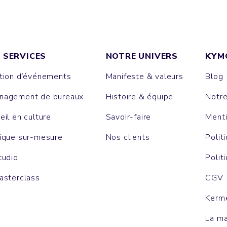
 SERVICES
NOTRE UNIVERS
KYM
tion d’événements
Manifeste & valeurs
Blog
agement de bureaux
Histoire & équipe
Notr
eil en culture
Savoir-faire
Menti
ique sur-mesure
Nos clients
Polit
tudio
Polit
asterclass
CGV
Kerm
La m