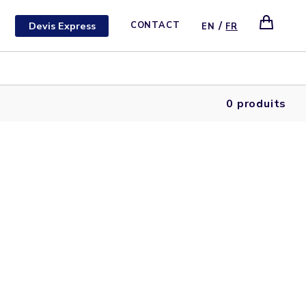
/
Devis Express
CONTACT
EN
FR
0 produits