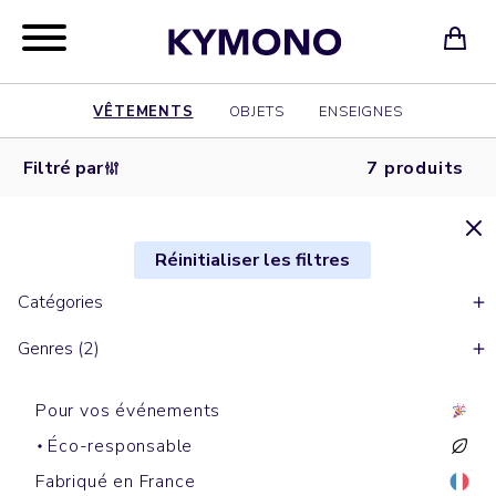
VÊTEMENTS
OBJETS
ENSEIGNES
Filtré par
7 produits
Réinitialiser les filtres
Catégories
Genres (2)
Pour vos événements
Éco-responsable
Fabriqué en France
T-shirts manches courtes
T-shirts manches courtes
T-shirts manches courtes
T-shirts manches courtes
T-shirts manches courtes
T-shirts manches courtes
T-shirts manches courtes