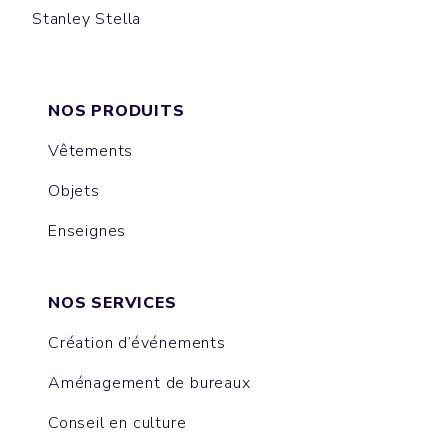
Stanley Stella
PRESENTER
MUSER
COLLIDER
ISLA
NOVA
EXPRESSER
RAYA
NOS PRODUITS
Vêtements
Objets
Enseignes
NOS SERVICES
Création d’événements
Aménagement de bureaux
Conseil en culture