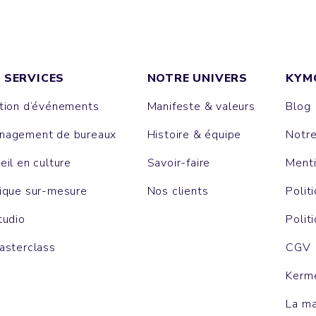
 SERVICES
NOTRE UNIVERS
KYM
tion d’événements
Manifeste & valeurs
Blog
agement de bureaux
Histoire & équipe
Notr
eil en culture
Savoir-faire
Menti
ique sur-mesure
Nos clients
Polit
tudio
Polit
asterclass
CGV
Kerm
La m