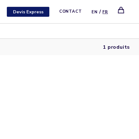
/
Devis Express
CONTACT
EN
FR
1 produits