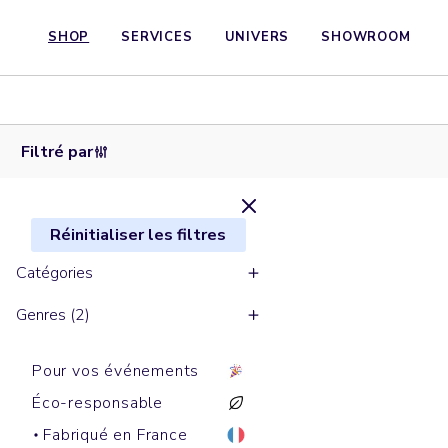
SHOP
SERVICES
UNIVERS
SHOWROOM
T-shirts
manches
courtes
LOLA
Filtré par
Réinitialiser les filtres
Catégories
Genres (2)
Pour vos événements
Éco-responsable
Fabriqué en France