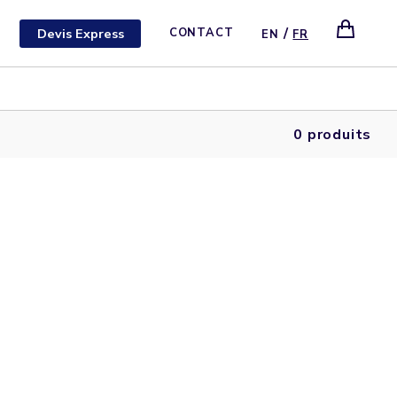
/
Devis Express
CONTACT
EN
FR
0 produits