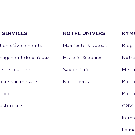
 SERVICES
NOTRE UNIVERS
KYM
tion d’événements
Manifeste & valeurs
Blog
agement de bureaux
Histoire & équipe
Notr
eil en culture
Savoir-faire
Menti
ique sur-mesure
Nos clients
Polit
tudio
Polit
asterclass
CGV
Kerm
La m